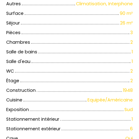
Autres
Climatisation, Interphone
Surface
90
m²
Séjour
26
m²
Pièces
3
Chambres
2
Salle de bains
1
Salle d'eau
1
WC
2
Étage
2
Construction
1948
Cuisine
Equipée/Américaine
Exposition
Sud
Stationnement intérieur
1
Stationnement extérieur
6
Cave
Oui