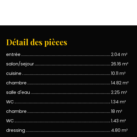
Détail des pièces
entrée
2.04 m²
salon/sejour
26.16 m²
cuisine
10.11 m²
chambre
14.82 m²
salle d'eau
2.25 m²
WC
1.34 m²
chambre
18 m²
WC
1.43 m²
dressing
4.80 m²