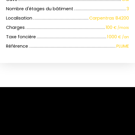
Nombre d'étages du bâtiment
3
Localisation
Carpentras 84200
Charges
100
€ /mois
Taxe foncière
1 000
€ /an
Référence
PLUME