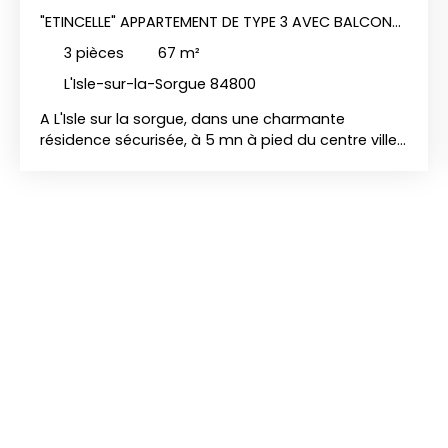
"ETINCELLE" APPARTEMENT DE TYPE 3 AVEC BALCON
VENDU LOUÉ
3
pièces
67
m²
L'Isle-sur-la-Sorgue 84800
A L'Isle sur la sorgue, dans une charmante
résidence sécurisée, à 5 mn à pied du centre ville,
avec terrasse orientée Sud, nous vous proposons
ce très bel appartement de type 3 lumineux et
spacieux, vendu loué.
Situé au 1er étage,
l'appartement se compose d'un hall d'entrée
avec rangements, d'une cuisine semi-ouverte sur
une belle pièce de vie, de 2 belles chambres avec
placards, d'une salle de bains et d'un toilette
séparé.
Vous apprécierez également la tranquillité
de ce beau T3 traversant ainsi que d'un agréable
balcon vous permettant de profiter de cette vue
dégagée.
La résidence vous offre d
e nombreuses
places de stationnement, idéal pour recevoir. Ce
bien est à vendre par l'agence BUYHOM de L'Isle-
sur-la-Sorgue. APPARTEMENT - LUBERON -