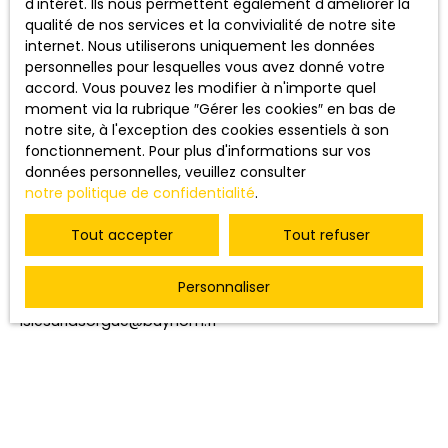
d'intérêt. Ils nous permettent également d'améliorer la
internautes dont les données personnelles sont traitées
qualité de nos services et la convivialité de notre site
par la société BUYHOM ont le droit d’accéder à leurs
internet. Nous utiliserons uniquement les données
données et le droit de demander la rectification, la
personnelles pour lesquelles vous avez donné votre
mise à jour et la suppression de leurs données
accord. Vous pouvez les modifier à n'importe quel
personnelles en
moment via la rubrique ″Gérer les cookies″ en bas de
notre site, à l'exception des cookies essentiels à son
Si vous ne souhaitez pas faire l'objet de prospection
fonctionnement. Pour plus d'informations sur vos
commerciale par voie téléphonique, vous pouvez vous
données personnelles, veuillez consulter
inscrire gratuitement sur la liste d'opposition au
notre politique de confidentialité
.
démarchage téléphonique, prévu par l'article L223-1 du
code de la consommation, sur le site Internet
Tout accepter
Tout refuser
www.bloctel.gouv.fr
ou par courrier adressé à Société
Worldline, Service Bloctel, CS 61311, 41013 BLOIS CEDEX.
Personnaliser
BUYHOM
islesurlasorgue@buyhom.fr
+33 4 82 29 94 88
Cookies
Lors de la consultation du site, des informations