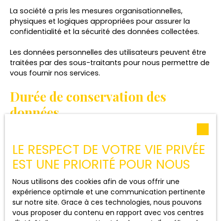
La société a pris les mesures organisationnelles,
physiques et logiques appropriées pour assurer la
confidentialité et la sécurité des données collectées.
Les données personnelles des utilisateurs peuvent être
traitées par des sous-traitants pour nous permettre de
vous fournir nos services.
Durée de conservation des
données
Nous conservons vos données uniquement le temps
LE RESPECT DE VOTRE VIE PRIVÉE
nécessaire pour les finalités poursuivies, conformément
aux prescriptions légales.
EST UNE PRIORITÉ POUR NOUS
Droits des utilisateurs
Nous utilisons des cookies afin de vous offrir une
expérience optimale et une communication pertinente
sur notre site. Grace à ces technologies, nous pouvons
Conformément à la réglementation européenne et à la
vous proposer du contenu en rapport avec vos centres
loi Informatique et libertés du 6 janvier 1978, les