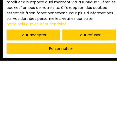
modifier à n'importe quel moment via la rubrique ″Gérer les
grâce à des services de
cookies″ en bas de notre site, à l'exception des cookies
qualité
essentiels à son fonctionnement. Pour plus d'informations
sur vos données personnelles, veuillez consulter
notre politique de confidentialité
.
Tout accepter
Tout refuser
Personnaliser
VISITES VIRTUELLES
Offrez une expérience de visite à distance ultra-réaliste.
Les acheteurs se projettent mieux, les visites physiques
sont plus qualifiées. Un gain de temps pour vous et un
vrai plus marketing.