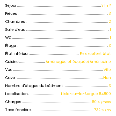
Séjour
31
m²
Pièces
3
Chambres
2
Salle d'eau
1
WC
1
Étage
3
État intérieur
En excellent état
Cuisine
Aménagée et équipée/Américaine
Vue
Ville
Cave
Non
Nombre d'étages du bâtiment
3
Localisation
L'Isle-sur-la-Sorgue 84800
Charges
60
€ /mois
Taxe foncière
732
€ /an