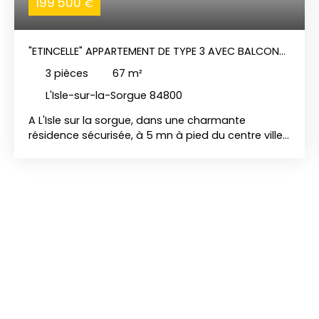
199 500
€
"ETINCELLE" APPARTEMENT DE TYPE 3 AVEC BALCON
VENDU LOUÉ
3
pièces
67
m²
L'Isle-sur-la-Sorgue 84800
A L'Isle sur la sorgue, dans une charmante
résidence sécurisée, à 5 mn à pied du centre ville,
avec terrasse orientée Sud, nous vous proposons
ce très bel appartement de type 3 lumineux et
spacieux, vendu loué.
Situé au 1er étage,
l'appartement se compose d'un hall d'entrée
avec rangements, d'une cuisine semi-ouverte sur
une belle pièce de vie, de 2 belles chambres avec
placards, d'une salle de bains et d'un toilette
séparé.
Vous apprécierez également la tranquillité
de ce beau T3 traversant ainsi que d'un agréable
balcon vous permettant de profiter de cette vue
dégagée.
La résidence vous offre d
e nombreuses
places de stationnement, idéal pour recevoir. Ce