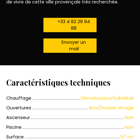
de vivre de cette ville provençale très recherchée.
+33 4 82 29 94
88
Envoyer un
mail
Caractéristiques techniques
Chauffage
Climatisation/Individuel
Ouvertures
Bois/Double vitrage
Ascenseur
Non
Piscine
Non
Surface
57
m²