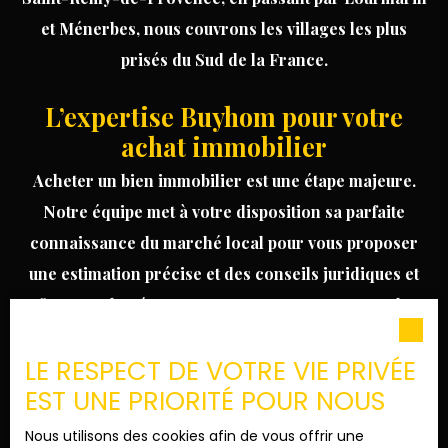
et
Ménerbes
, nous couvrons les villages les plus
prisés du Sud de la France.
L’expertise Buyhom pour votre
achat immobilier
Acheter un bien immobilier est une étape majeure.
Notre équipe met à votre disposition sa parfaite
connaissance du marché local pour vous proposer
une
estimation précise
et des conseils juridiques et
fiscaux adaptés. Nous ne nous contentons pas de
vendre des m² : nous dénichons pour vous des
LE RESPECT DE VOTRE VIE PRIVÉE
cadres de vie uniques, entre vignes, oliviers et
EST UNE PRIORITÉ POUR NOUS
champs de lavande. Parcourez nos annonces et
contactez nos conseillers pour organiser une visite
Nous utilisons des cookies afin de vous offrir une