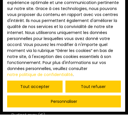
expérience optimale et une communication pertinente
privée de votre futur coup de cœur en Provence.
sur notre site. Grace à ces technologies, nous pouvons
vous proposer du contenu en rapport avec vos centres
d'intérêt. Ils nous permettent également d'améliorer la
Prénom
qualité de nos services et la convivialité de notre site
internet. Nous utiliserons uniquement les données
personnelles pour lesquelles vous avez donné votre
Nom
accord. Vous pouvez les modifier à n'importe quel
moment via la rubrique ″Gérer les cookies″ en bas de
Email
notre site, à l'exception des cookies essentiels à son
fonctionnement. Pour plus d'informations sur vos
Type d'offre
données personnelles, veuillez consulter
Vente
notre politique de confidentialité
.
Type de bien
Appartement
Tout accepter
Tout refuser
Localisation
Cavaillon (84300)
Personnaliser
Budget max (€)