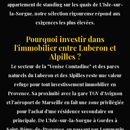
appartement
de standing sur les quais de L’Isle-sur-
la-Sorgue, notre sélection rigoureuse répond aux
exigences les plus élevées.
Pourquoi investir dans
l'immobilier entre Luberon et
Alpilles ?
Le secteur de la "Venise Comtadine" et des parcs
naturels du Luberon et des Alpilles reste une valeur
refuge pour tout
investissement
immobilier en
Provence
. Sa proximité avec la gare TGV d'Avignon
et l'aéroport de Marseille en fait une zone privilégiée
pour l'achat d'une résidence secondaire ou
principale. De
L'Isle-sur-la-Sorgue
à
Gordes
à
Saint-Rémy-de-Provence
, en passant par
Lourmarin