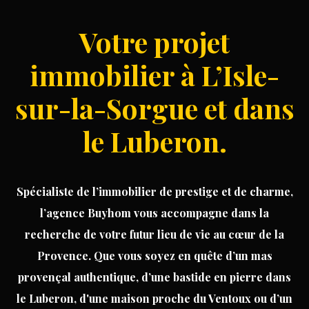
lumineux. Cet espace de vie convivial s'ouvre sur
un magnifique balcon de 10 m², parfait pour
Votre projet
profiter des beaux jours et des moments de
détente. L'appartement dispose d'une chambre
immobilier à L’Isle-
spacieuse, offrant un cadre de repos paisible. Les
toilettes séparées et la salle de bain, bien
sur-la-Sorgue et dans
agencée, ajoutent au confort de ce bien. De plus,
une place de parking attitrée est incluse, assurant
un stationnement facile et sécurisé. Cet
le Luberon.
appartement est une opportunité rare, offrant
une excellente rentabilité locative. Ne manquez
pas cette chance d'investir dans un bien de
qualité, parfaitement situé et offrant de belles
Spécialiste
de
l’immobilier
de prestige
et de
charme
,
prestations. Contactez-nous pour organiser une
visite et découvrir tout le potentiel de ce
l’agence Buyhom vous accompagne dans la
logement. APPARTEMENT - BALCON - ASCENSEUR -
recherche de votre futur lieu de vie au cœur de la
RENTABILITE - CAVAILLON
Provence. Que vous soyez en quête d’un
mas
provençal authentique
, d’une
bastide en pierre
dans
le Luberon, d'une
maison
proche du Ventoux ou d’un