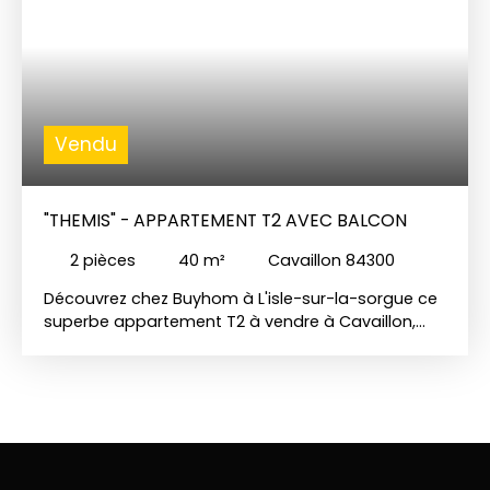
Vendu
"THEMIS" - APPARTEMENT T2 AVEC BALCON
2
pièces
40
m²
Cavaillon 84300
Découvrez chez Buyhom à L'isle-sur-la-sorgue ce
superbe appartement T2 à vendre à Cavaillon,
idéalement situé dans une résidence fermée et
sécurisée avec ascenseur, à seulement 5 minutes
à pied du centre-ville. Parfait pour un
investissement locatif, cet appartement allie
confort, modernité et fonctionnalité. En entrant,
vous serez accueilli par une cuisine récente et
entièrement équipée, ouverte sur un séjour