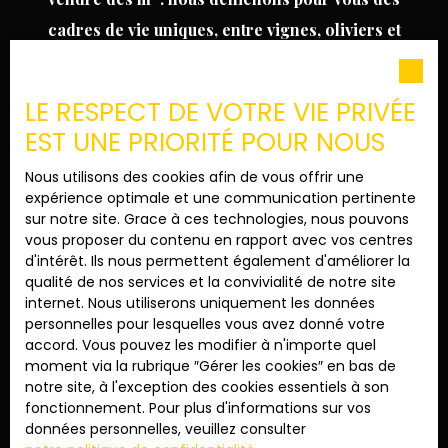
cadres de vie uniques, entre vignes, oliviers et
champs de lavande. Parcourez nos annonces et
contactez nos conseillers pour organiser une visite
LE RESPECT DE VOTRE VIE PRIVÉE
privée de votre futur coup de cœur en Provence.
EST UNE PRIORITÉ POUR NOUS
Nous utilisons des cookies afin de vous offrir une
expérience optimale et une communication pertinente
Prénom
sur notre site. Grace à ces technologies, nous pouvons
vous proposer du contenu en rapport avec vos centres
Nom
d'intérêt. Ils nous permettent également d'améliorer la
qualité de nos services et la convivialité de notre site
internet. Nous utiliserons uniquement les données
Email
personnelles pour lesquelles vous avez donné votre
Type d'offre
accord. Vous pouvez les modifier à n'importe quel
Vente
moment via la rubrique ″Gérer les cookies″ en bas de
notre site, à l'exception des cookies essentiels à son
Type de bien
fonctionnement. Pour plus d'informations sur vos
Immeuble
données personnelles, veuillez consulter
Localisation