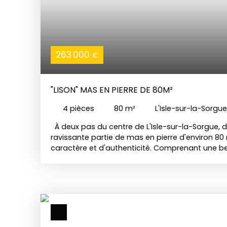
263 000
€
"LISON" MAS EN PIERRE DE 80M²
4
pièces
80
m²
L'Isle-sur-la-Sorgu
À deux pas du centre de L'Isle-sur-la-Sorgue, 
ravissante partie de mas en pierre d'environ 80 
caractère et d'authenticité. Comprenant une be
avec le charme de la pierre, deux belle chambre
salle d'eau. Nichée dans un environnement calme
propriété saura vous séduire par son charme p
pierre et son atmosphère chaleureuse. Elle offre
alliant tranquillité et proximité immédiate des
et animations du centre-ville. À l'extérieur, vous
petit jardin, parfait pour vos moments de détent