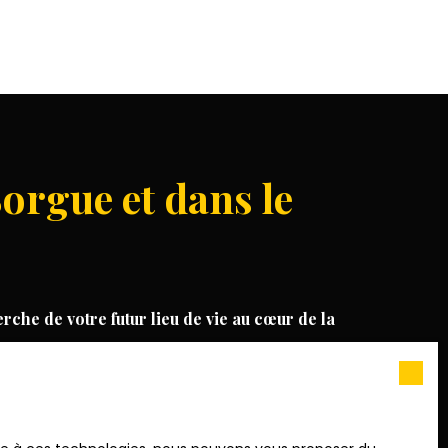
Sorgue et dans le
he de votre futur lieu de vie au cœur de la
eron, d'une
maison
proche du Ventoux ou d’un
pond aux exigences les plus élevées.
et Alpilles ?