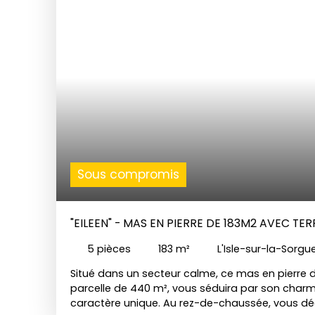
pour savourer la douceur du climat méditerranée
en résidence principale, pied-à-terre ou investi
l'un des villages les plus prisés du Vaucluse. Ce 
l'agence BUYHOM de L'Isle-sur-la-Sorgue
Sous compromis
"EILEEN" - MAS EN PIERRE DE 183M2 AVEC TER
5
pièces
183
m²
L'Isle-sur-la-Sorg
Situé dans un secteur calme, ce mas en pierre d
parcelle de 440 m², vous séduira par son charm
caractère unique. Au rez-de-chaussée, vous dé