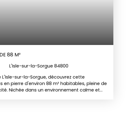
RE DE 88 M²
L'Isle-sur-la-Sorgue 84800
 L'Isle-sur-la-Sorgue, découvrez cette
 en pierre d'environ 88 m² habitables, pleine de
cité. Nichée dans un environnement calme et
té saura vous séduire par son charme provençal,
on atmosphère chaleureuse. Elle offre un cadre
anquillité et proximité immédiate des commerces,
 du centre-ville. À l'extérieur, vous profiterez
din, parfait pour vos moments de détente, repas
vourer la douceur du climat méditerranéen. Un
dence principale, pied-à-terre ou investissement