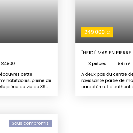
249 000
€
"HEIDI" MAS EN PIER
e 84800
3
pièces
88
m²
découvrez cette
À deux pas du centre de
m² habitables, pleine de
ravissante partie de mas
lle pièce de vie de 39m²
caractère et d'authenti
s 14 et 20 m² et une
paisible, cette proprié
 et paisible, cette
ses murs en pierre et s
rovençal, ses murs en
de vie idéal, alliant tr
 un cadre de vie idéal,
restaurants et animations
 commerces, restaurants
d'un agréable petit jar
Sous compromis
 profiterez d'un agréable
en plein air ou pour sa
e, repas en plein air ou
bien rare, idéal en rési