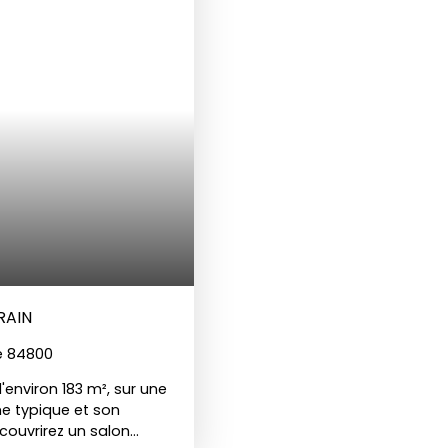
n. Un bien rare, idéal
locatif, dans l'un des vi
ssement locatif, dans
la vente par l'agence B
bien est à la vente par
RAIN
ue 84800
'environ 183 m², sur une
e typique et son
couvrirez un salon