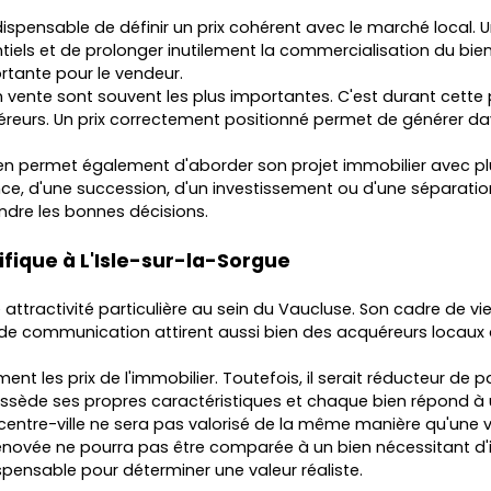
ndispensable de définir un prix cohérent avec le marché local. 
els et de prolonger inutilement la commercialisation du bien. À
rtante pour le vendeur.
vente sont souvent les plus importantes. C'est durant cette p
quéreurs. Un prix correctement positionné permet de générer da
bien permet également d'aborder son projet immobilier avec plu
, d'une succession, d'un investissement ou d'une séparation
ndre les bonnes décisions.
fique à L'Isle-sur-la-Sorgue
e attractivité particulière au sein du Vaucluse. Son cadre de v
s de communication attirent aussi bien des acquéreurs locaux
ent les prix de l'immobilier. Toutefois, il serait réducteur de 
possède ses propres caractéristiques et chaque bien répond 
ntre-ville ne sera pas valorisé de la même manière qu'une vil
ovée ne pourra pas être comparée à un bien nécessitant d'i
spensable pour déterminer une valeur réaliste.