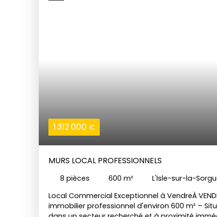
1 312 000
€
MURS LOCAL PROFESSIONNELS
8
pièces
600
m²
L'Isle-sur-la-Sorg
Local Commercial Exceptionnel à VendreÀ VEND
immobilier professionnel d'environ 600 m² – Situ
dans un secteur recherché et à proximité imméd