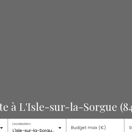
e à L'Isle-sur-la-Sorgue (8
Localisation
Budget max (€)
S
L'Isle-sur-la-Sorgue (84800)