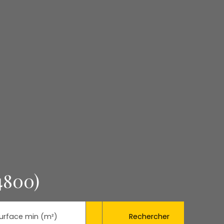
4800)
Rechercher
urface min (m²)