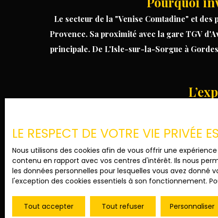
Pourquoi inv
Le secteur de la "Venise Comtadine" et des p
Provence
. Sa proximité avec la gare TGV d'A
principale. De
L'Isle-sur-la-Sorgue
à
Gorde
L’ex
Acheter un bien immobilier est une étape majeu
estimation précise
et des conseils juridiques e
LE RESPECT DE VOTRE VIE PRIVÉE 
vie uniques, entre vignes, oliviers et champs 
Nous utilisons des cookies afin de vous offrir une expérien
contenu en rapport avec vos centres d'intérêt. Ils nous perm
les données personnelles pour lesquelles vous avez donné vo
l'exception des cookies essentiels à son fonctionnement. Pou
Prénom
Tout accepter
Tout refuser
Personnaliser
Type d'offre