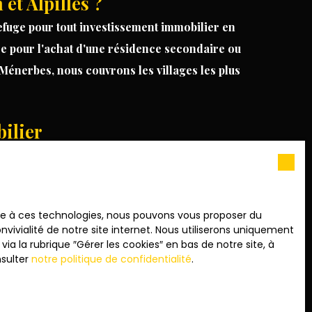
et Alpilles ?
efuge pour tout
investissement
immobilier en
iée pour l'achat d'une résidence secondaire ou
Ménerbes
, nous couvrons les villages les plus
ilier
aissance du marché local pour vous proposer une
des m² : nous dénichons pour vous des cadres de
llers pour organiser une visite privée de votre
ace à ces technologies, nous pouvons vous proposer du
vivialité de notre site internet. Nous utiliserons uniquement
 la rubrique ″Gérer les cookies″ en bas de notre site, à
nsulter
notre politique de confidentialité
.