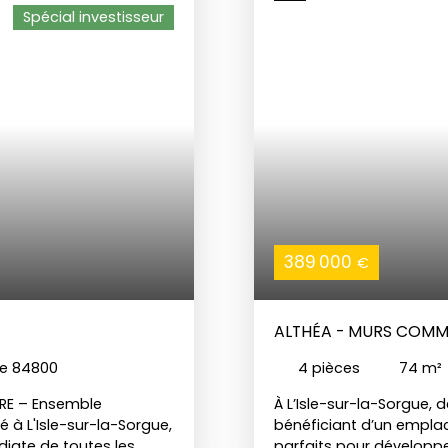
Spécial investisseur
389 000
€
ALTHÉA - MURS COMM
ue 84800
4
pièces
74
m²
RE – Ensemble
À L’Isle-sur-la-Sorgue
é à L'Isle-sur-la-Sorgue,
bénéficiant d’un emplace
iate de toutes les
parfaits pour développe