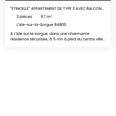
"ETINCELLE" APPARTEMENT DE TYPE 3 AVEC BALCON
VENDU LOUÉ
3
pièces
67
m²
L'Isle-sur-la-Sorgue 84800
A L'Isle sur la sorgue, dans une charmante
résidence sécurisée, à 5 mn à pied du centre ville,
avec terrasse orientée Sud, nous vous proposons
ce très bel appartement de type 3 lumineux et
spacieux, vendu loué.
Situé au 1er étage,
l'appartement se compose d'un hall d'entrée
avec rangements, d'une cuisine semi-ouverte sur
une belle pièce de vie, de 2 belles chambres avec
placards, d'une salle de bains et d'un toilette
séparé.
Vous apprécierez également la tranquillité
de ce beau T3 traversant ainsi que d'un agréable
balcon vous permettant de profiter de cette vue
dégagée.
La résidence vous offre d
e nombreuses
places de stationnement, idéal pour recevoir. Ce
bien est à vendre par l'agence BUYHOM de L'Isle-
sur-la-Sorgue. APPARTEMENT - LUBERON -