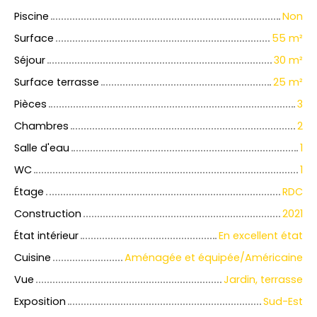
Piscine
Non
Surface
55
m²
Séjour
30
m²
Surface terrasse
25
m²
Pièces
3
Chambres
2
Salle d'eau
1
WC
1
Étage
RDC
Construction
2021
État intérieur
En excellent état
Cuisine
Aménagée et équipée/Américaine
Vue
Jardin, terrasse
Exposition
Sud-Est