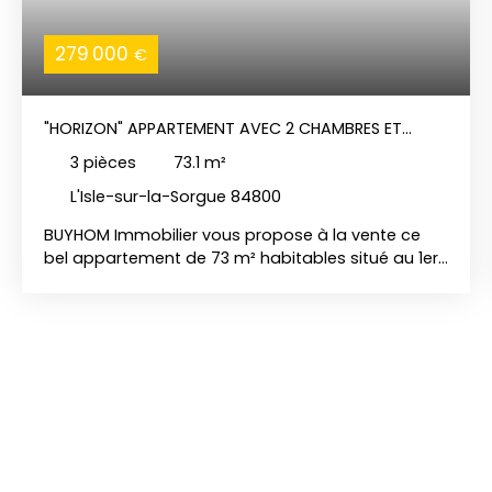
279 000
€
"HORIZON" APPARTEMENT AVEC 2 CHAMBRES ET
TERRASSE DE 30 M2
3
pièces
73.1
m²
L'Isle-sur-la-Sorgue 84800
BUYHOM Immobilier vous propose à la vente ce
bel appartement de 73 m² habitables situé au 1er
étage d’une résidence récente, au sein d’une
petite copropriété de seulement 9 lots bénéficiant
de faibles charges. Idéalement situé à proximité
immédiate des commodités et du centre-ville de
L’Isle-sur-la-Sorgue accessible à pied, ce bien
offre un cadre de vie pratique et agréable.
L’appartement se compose d’une pièce de vie
lumineuse ouverte sur une vaste terrasse de 30
m², un véritable atout rare sur le secteur. Un
dégagement dessert deux chambres, une salle de