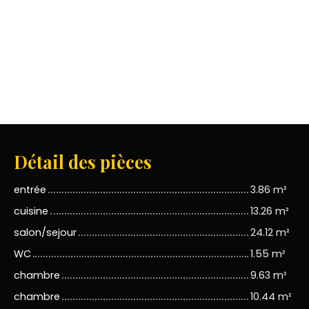
Détail des pièces
entrée
3.86 m²
cuisine
13.26 m²
salon/sejour
24.12 m²
WC
1.55 m²
chambre
9.63 m²
chambre
10.44 m²