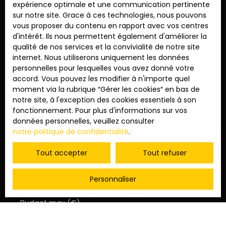
expérience optimale et une communication pertinente
privée de votre futur coup de cœur en Provence.
sur notre site. Grace à ces technologies, nous pouvons
vous proposer du contenu en rapport avec vos centres
d'intérêt. Ils nous permettent également d'améliorer la
Prénom
qualité de nos services et la convivialité de notre site
internet. Nous utiliserons uniquement les données
personnelles pour lesquelles vous avez donné votre
Nom
accord. Vous pouvez les modifier à n'importe quel
moment via la rubrique ″Gérer les cookies″ en bas de
Email
notre site, à l'exception des cookies essentiels à son
fonctionnement. Pour plus d'informations sur vos
Type d'offre
données personnelles, veuillez consulter
Vente
notre politique de confidentialité
.
Type de bien
Appartement
Tout accepter
Tout refuser
Localisation
La Ciotat (13600)
Personnaliser
Budget max (€)