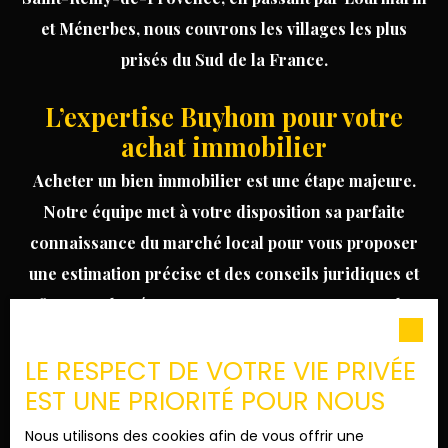
et
Ménerbes
, nous couvrons les villages les plus
prisés du Sud de la France.
L’expertise Buyhom pour votre
achat immobilier
Acheter un bien immobilier est une étape majeure.
Notre équipe met à votre disposition sa parfaite
connaissance du marché local pour vous proposer
une
estimation précise
et des conseils juridiques et
fiscaux adaptés. Nous ne nous contentons pas de
vendre des m² : nous dénichons pour vous des
LE RESPECT DE VOTRE VIE PRIVÉE
cadres de vie uniques, entre vignes, oliviers et
EST UNE PRIORITÉ POUR NOUS
champs de lavande. Parcourez nos annonces et
contactez nos conseillers pour organiser une visite
Nous utilisons des cookies afin de vous offrir une