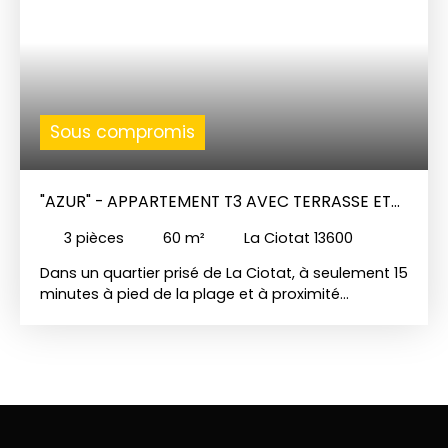
Sous compromis
"AZUR" - APPARTEMENT T3 AVEC TERRASSE ET
DEUX PLACES DE PARKING
3
pièces
60
m²
La Ciotat 13600
Dans un quartier prisé de La Ciotat, à seulement 15
minutes à pied de la plage et à proximité
immédiate de toutes les commodités
(commerces, écoles, transports), découvrez ce
superbe T3 de 60m2 situé au deuxième étage
avec ascenseur, d’une résidence récente de 2023,
fermée et entièrement sécurisée. Baigné de
lumière, cet appartement offre un espace de vie
entièrement ouvert avec un séjour convivial et une