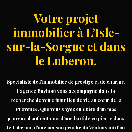
cuisine aménagée moderne d'environ 25m2,
créant un cadre chaleureux et fonctionnel. Un
Votre projet
beau dégagement dessert deux belles chambres,
dont une avec accès direct à la terrasse, une salle
immobilier à L’Isle-
d’eau contemporaine ainsi qu’un WC
indépendant. Vous serez séduit par son extérieur :
sur-la-Sorgue et dans
une agréable terrasse ensoleillée de 12 m² avec
vue dégagée, idéale pour profiter des beaux jours
en toute tranquillité. Le confort est également au
le Luberon.
rendez-vous avec deux places de stationnement
en sous-sol fermé et sécurisé, accessibles par
portail automatique. Résidence sous garantie
dommage-ouvrage – construction 2023, aux
Spécialiste
de
l’immobilier
de prestige
et de
charme
,
prestations modernes. Un bien rare sur le secteur,
idéal résidence principale, investissement. ou
l’agence Buyhom vous accompagne dans la
premier achat.
recherche de votre futur lieu de vie au cœur de la
Provence. Que vous soyez en quête d’un
mas
provençal authentique
, d’une
bastide en pierre
dans
le Luberon, d'une
maison
proche du Ventoux ou d’un