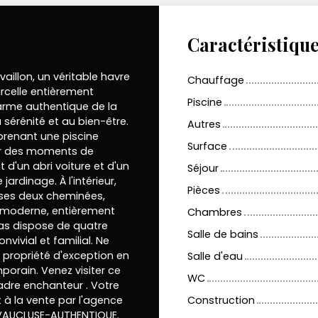
Caractéristiqu
llon, un véritable havre
Chauffage
rcelle entièrement
Piscine
arme authentique de la
 sérénité et au bien-être.
Autres
prenant une piscine
Surface
our des moments de
 d'un abri voiture et d'un
Séjour
ardinage. À l'intérieur,
Pièces
 ses deux cheminées,
e moderne, entièrement
Chambres
 Mas dispose de quatre
Salle de bains
vivial et familial. Ne
 propriété d'exception en
Salle d'eau
porain. Venez visiter ce
WC
adre enchanteur . Votre
 à la vente par l'agence
Construction
AUCLUSE-AUTHENTIQUE.