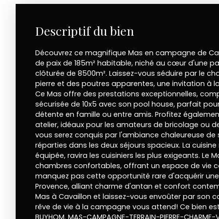
Descriptif du bien
Découvrez ce magnifique Mas en campagne de Cavai
de paix de 185m² habitable, niché au cœur d'une pa
clôturée de 8500m². Laissez-vous séduire par le ch
pierre et des poutres apparentes, une invitation à la
Ce Mas offre des prestations exceptionnelles, com
sécurisée de 10x5 avec son pool house, parfait p
détente en famille ou entre amis. Profitez également
atelier, idéaux pour les amateurs de bricolage ou de j
vous serez conquis par l'ambiance chaleureuse de
réparties dans les deux séjours spacieux. La cuisin
équipée, ravira les cuisiniers les plus exigeants. Le
chambres confortables, offrant un espace de vie con
manquez pas cette opportunité rare d'acquérir une
Provence, alliant charme d'antan et confort contem
Mas à Cavaillon et laissez-vous envoûter par son c
rêve de vie à la campagne vous attend! Ce bien est
BUYHOM. MAS-CAMPAGNE-TERRAIN-PIERRE-CHARME-V