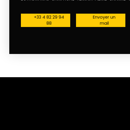
+33 4 82 29 94
Envoyer un
88
mail