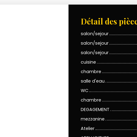
Détail des pièc
salon/sejour
salon/sejour
salon/sejour
cuisine
chambre
salle d'eau
WC
chambre
DEGAGEMENT
mezzanine
Atelier