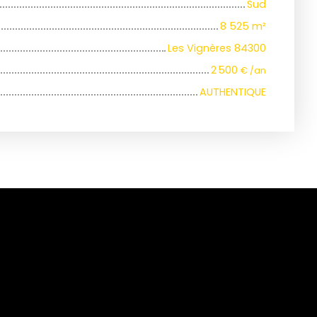
Sud
8 525
m²
Les Vignères 84300
2 500
€ /an
AUTHENTIQUE