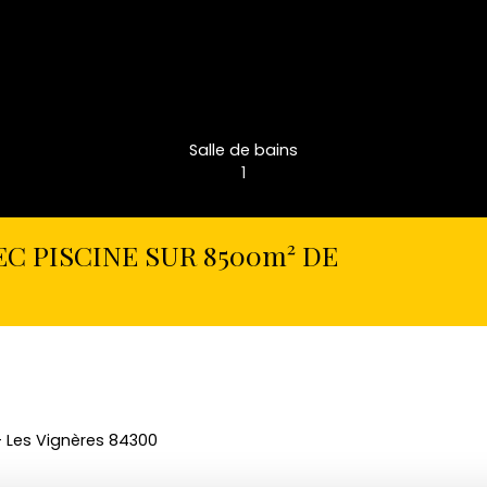
Salle de bains
1
EC PISCINE SUR 8500m² DE
 - Les Vignères 84300