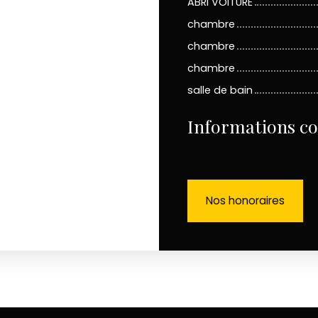
ABRI VOITURE
chambre
chambre
chambre
salle de bain
Informations c
Nos honoraires