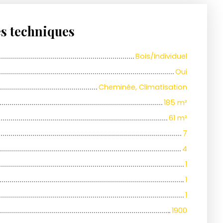
es techniques
Bois/Individuel
Oui
Cheminée, Climatisation
185
m²
61
m²
7
4
1
1
1
1900