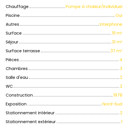
Chauffage
Pompe à chaleur/Individuel
Piscine
Oui
Autres
Interphone
Surface
111
m²
Séjour
31
m²
Surface terrasse
37
m²
Pièces
4
Chambres
3
Salle d'eau
2
WC
2
Construction
1978
Exposition
Nord-Sud
Stationnement intérieur
2
Stationnement extérieur
1