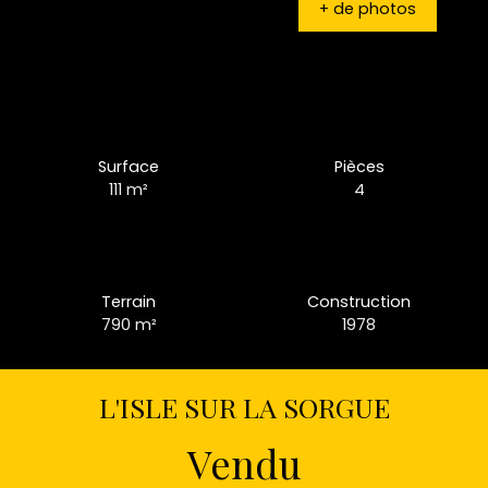
+ de photos
Surface
Pièces
111
m²
4
Terrain
Construction
790
m²
1978
L'ISLE SUR LA SORGUE
Vendu