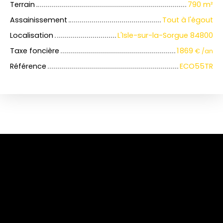
Terrain
790
m²
Assainissement
Tout à l'égout
Localisation
L'Isle-sur-la-Sorgue 84800
Taxe foncière
1 869
€ /an
Référence
ECO55TR