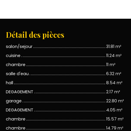
Détail des pièces
salon/sejour
31.81 m²
cuisine
11.24 m²
chambre
11 m²
salle d'eau
6.32 m²
hall
8.54 m²
DEGAGEMENT
2.17 m²
garage
22.80 m²
DEGAGEMENT
4.05 m²
chambre
15.57 m²
chambre
14.79 m²