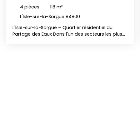
4
pièces
118
m²
L'Isle-sur-la-Sorgue 84800
L'Isle-sur-la-Sorgue – Quartier résidentiel du
Partage des Eaux Dans l'un des secteurs les plus
recherchés de L'Isle-sur-la-Sorgue, au cœur du
quartier résidentiel du Partage des Eaux, venez
découvrir cette charmante maison de 118 m²,
implantée sur un terrain de 470 m², offrant un
cadre de vie paisible et privilégié. Dès l'entrée,
vous serez séduits par les beaux volumes et la
luminosité des pièces de vie. La maison dispose
d'une très belle cuisine aménagée et équipée,
ouverte sur une agréable salle à manger, idéale
pour recevoir famille et amis. Le séjour chaleureux,
agrémenté d'une superbe cheminée suspendue,
apporte une touche contemporaine et élégante à
l'ensemble. Les pièces de vie s'ouvrent
directement sur le jardin et une belle terrasse,
permettant de profiter pleinement des extérieurs
dans une ambiance calme et verdoyante.