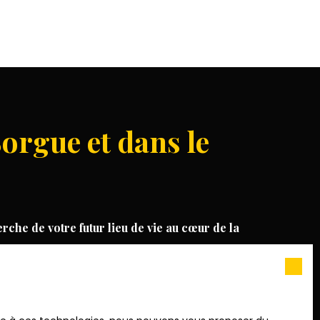
Sorgue et dans le
he de votre futur lieu de vie au cœur de la
eron, d'une
maison
proche du Ventoux ou d’un
pond aux exigences les plus élevées.
et Alpilles ?