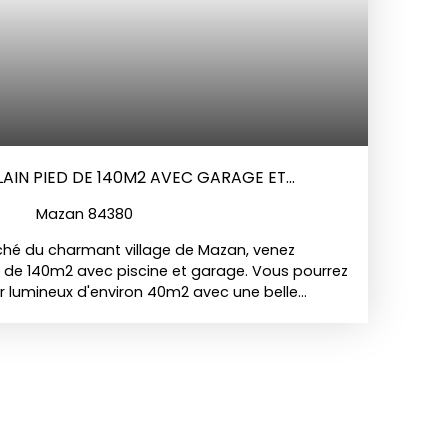
 PLAIN PIED DE 140M2 AVEC GARAGE ET
Mazan 84380
ché du charmant village de Mazan, venez
lla de 140m2 avec piscine et garage. Vous pourrez
ur lumineux d'environ 40m2 avec une belle
t agrémenté d'un poêle à bois, d'une grande
verte sur l'espace séjour, ainsi qu'une agréable
t se compose de 5 chambres avec rangements
 à l'étage et d'une salle de bain entièrement
e est implanté sur un terrain de 2260m2 arboré
tes essences. Vous pourrez profiter également
(8x4) à l'abri des regards et d'un agréable coin