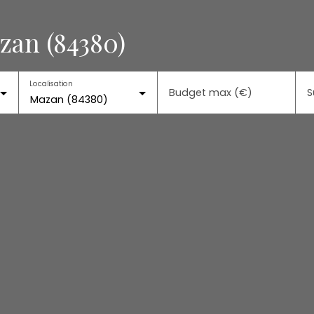
zan (84380)
Localisation
Budget max (€)
S
Mazan (84380)