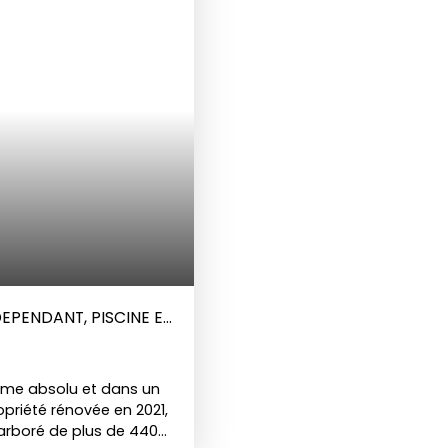
ement pour un projet de
détente pour profiter d
duit par son
dépendance à aménager
vous permettant de
est à vendre par l'agen
nt clos et arboré
iture pouvant être
'extension.
Une
rt et tranquillité dans
 vendre par l'agence
EPENDANT, PISCINE ET
alme absolu et dans un
opriété rénovée en 2021,
n arboré de plus de 4400