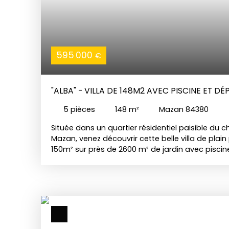
595 000
€
"ALBA" - VILLA DE 148M2 AVEC PISCINE ET 
5
pièces
148
m²
Mazan 84380
Située dans un quartier résidentiel paisible du 
Mazan, venez découvrir cette belle villa de plain
150m² sur près de 2600 m² de jardin avec piscine 
de vastes espaces de vie avec un double séjour
entiérement équipée, l'ensemble étant baigné d
grandes baies et offant une ouverture direct su
exposée sud. Côté nuit, vous disposerez de qua
dont deux suite parentale avec salle d'eau et
ainsi que deux autres chambres pouvant être i
pouvant faire office de dépendance en vue de 