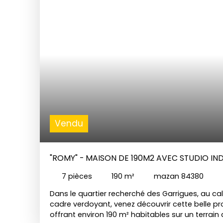
locatif ou bien d'une création d'un second log
rapprochement familial ou autre.
Vous serez sé
environnement trés calme et sans nuisances, 
profiter d'un grand terrain de 2500m2 entièreme
comprenant un bel espace piscine, d'un abri vo
transformé en garage, ainsi qu'une possibilité d
opportunité rare pour ceux qui recherchent confo
la charmante commune de Mazan. Ce bien est à
Buyhom de L'Isle-sur-la-Sorgue.
Vendu
"ROMY" - MAISON DE 190M2 AVEC STUDIO IND
DOUBLE GARAGE
7
pièces
190
m²
mazan 84380
Dans le quartier recherché des Garrigues, au c
cadre verdoyant, venez découvrir cette belle pr
offrant environ 190 m² habitables sur un terrai