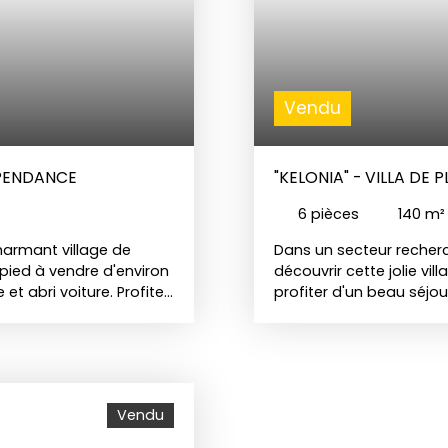
Vendu
DÉPENDANCE
"KELONIA" - VILLA DE
PISCINE
6
pièces
140
m²
charmant village de
Dans un secteur recher
 pied à vendre d'environ
découvrir cette jolie vi
et abri voiture. Profitez
profiter d'un beau séjo
 et une cuisine ouverte
hauteur sous plafond e
e lumière par de
cuisine équipée semi-ou
r la grande terrasse
véranda. L'espace nui
tre belles chambres,
dont une grande chambre
 espaces de rangements,
en travertin. L'ensembl
Vendu
ndépendante. Celle-ci
de chêne et de différen
générer un rapport
d'un bel espace piscine 