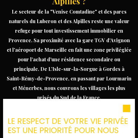
Alpilles ?
Le secteur de la "Venise Comtadine" et des parcs
naturels du Luberon et des Alpilles reste une valeur
refuge pour tout
investissement
immobilier en
Provence
. Sa proximité avec la gare TGV d'Avignon
et l'aéroport de Marseille en fait une zone privilégiée
pour l'achat d'une résidence secondaire ou
principale. De
L'Isle-sur-la-Sorgue
à
Gordes
à
Saint-Rémy-de-Provence
, en passant par
Lourmarin
et
Ménerbes
, nous couvrons les villages les plus
prisés du Sud de la France.
L’expertise Buyhom pour votre
LE RESPECT DE VOTRE VIE PRIVÉE
achat immobilier
EST UNE PRIORITÉ POUR NOUS
Acheter un bien immobilier est une étape majeure.