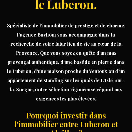
le Luberon.
de différents coin de détente. C'est un véritable
havre de paix où vous pourrez profiter pleinement
des beaux jours. Vous apprécierez la grande
terrasse ombragée, parfaite pour vos repas en
Spécialiste
de
l’immobilier
de prestige
et de
charme
,
extérieur. Le jardin de 900m2, entièrement
paysagé avec des plantes, essences et arbres
l’agence Buyhom vous accompagne dans la
typiques de la Provence, ajoute une touche de
recherche de votre futur lieu de vie au cœur de la
verdure et de sérénité à cet environnement.
Provence. Que vous soyez en quête d’un
mas
L'exterieur comprend également un arrosage
automatique, ainsi qu'un robot tondeuse pour
provençal authentique
, d’une
bastide en pierre
dans
l'espace pelouse. Pour compléter ce tableau
le Luberon, d'une
maison
proche du Ventoux ou d’un
idyllique, la villa dispose d'un grand abri voiture et
d'une cave à vin au sous-sol. Contactez-nous dès
appartement
de standing sur les quais de L’Isle-sur-
maintenant pour organiser une visite et laissez-
la-Sorgue, notre sélection rigoureuse répond aux
vous séduire par cette villa de charme aux
Taillades.
exigences les plus élevées.
Pourquoi investir dans
l'immobilier entre Luberon et