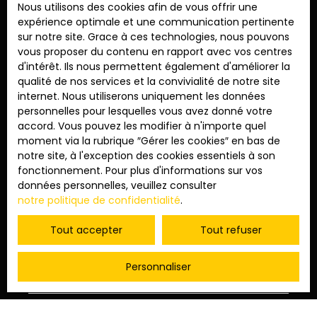
Nous utilisons des cookies afin de vous offrir une
Notre équipe met à votre disposition sa parfaite
expérience optimale et une communication pertinente
connaissance du marché local pour vous proposer
sur notre site. Grace à ces technologies, nous pouvons
vous proposer du contenu en rapport avec vos centres
une
estimation précise
et des conseils juridiques et
d'intérêt. Ils nous permettent également d'améliorer la
fiscaux adaptés. Nous ne nous contentons pas de
qualité de nos services et la convivialité de notre site
internet. Nous utiliserons uniquement les données
vendre des m² : nous dénichons pour vous des
personnelles pour lesquelles vous avez donné votre
cadres de vie uniques, entre vignes, oliviers et
accord. Vous pouvez les modifier à n'importe quel
moment via la rubrique ″Gérer les cookies″ en bas de
champs de lavande. Parcourez nos annonces et
notre site, à l'exception des cookies essentiels à son
contactez nos conseillers pour organiser une visite
fonctionnement. Pour plus d'informations sur vos
données personnelles, veuillez consulter
privée de votre futur coup de cœur en Provence.
notre politique de confidentialité
.
Tout accepter
Tout refuser
Prénom
Personnaliser
Nom