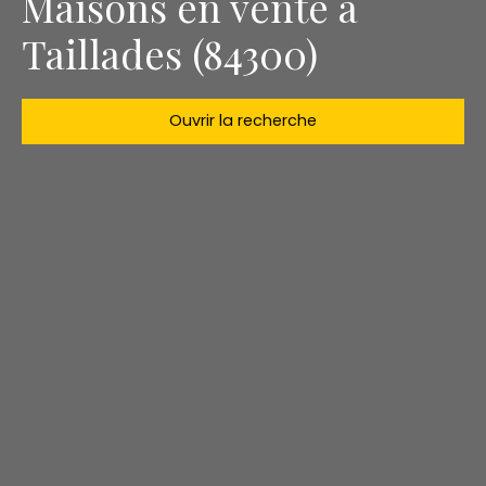
Maisons en vente à
Taillades (84300)
Ouvrir la recherche
Type d'offre
Vente
Type de bien
Maison
Localisation
Taillades (84300)
Budget max (€)
Surface min (m²)